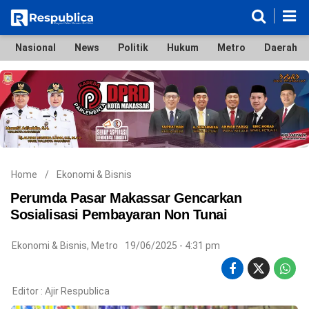
Nasional
News
Politik
Hukum
Metro
Daerah
Nasional
News
Politik
Hukum
Metro
Daerah
Ekonomi & Bisnis
Lifestyle
Otomotif
Bola & Sport
Edukasi
Tokoh
Hiburan
Home
/
Ekonomi & Bisnis
Perumda Pasar Makassar Gencarkan
Sosialisasi Pembayaran Non Tunai
©
Ekonomi & Bisnis
,
Metro
19/06/2025 - 4:31 pm
Copyright
2026
Respublica
.
All
Editor :
Ajir Respublica
Right