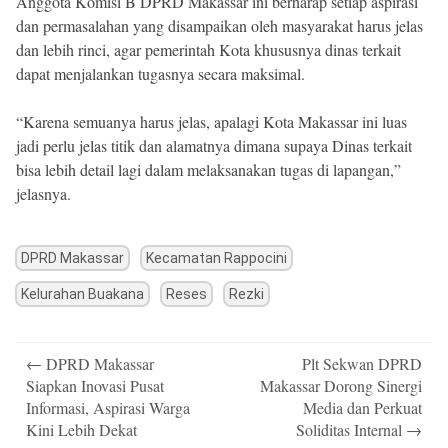
Anggota Komisi B DPRD Makassar ini berharap setiap aspirasi
dan permasalahan yang disampaikan oleh masyarakat harus jelas
dan lebih rinci, agar pemerintah Kota khususnya dinas terkait
dapat menjalankan tugasnya secara maksimal.
“Karena semuanya harus jelas, apalagi Kota Makassar ini luas
jadi perlu jelas titik dan alamatnya dimana supaya Dinas terkait
bisa lebih detail lagi dalam melaksanakan tugas di lapangan,”
jelasnya.
DPRD Makassar
Kecamatan Rappocini
Kelurahan Buakana
Reses
Rezki
Post
←
DPRD Makassar
Plt Sekwan DPRD
navigation
Siapkan Inovasi Pusat
Makassar Dorong Sinergi
Informasi, Aspirasi Warga
Media dan Perkuat
Kini Lebih Dekat
Soliditas Internal
→