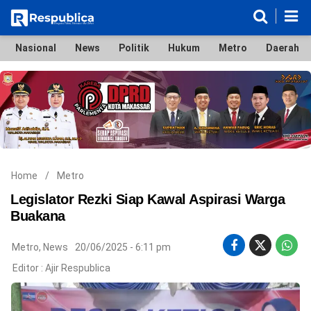
Nasional
News
Politik
Hukum
Metro
Daerah
Nasional
News
Politik
Hukum
Metro
Daerah
Ekonomi & Bisnis
Lifestyle
Otomotif
Bola & Sport
Edukasi
Tokoh
Hiburan
Home
/
Metro
Legislator Rezki Siap Kawal Aspirasi Warga
Buakana
©
Metro
,
News
20/06/2025 - 6:11 pm
Copyright
2026
Editor :
Ajir Respublica
Respublica
.
All
Right