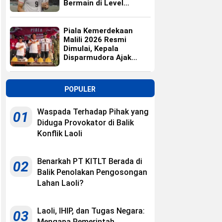
Bermain di Level
Universitas
Piala Kemerdekaan
Malili 2026 Resmi
Dimulai, Kepala
Disparmudora Ajak
Jaga Persaudaraan
POPULER
Waspada Terhadap Pihak yang
01
Diduga Provokator di Balik
Konflik Laoli
Benarkah PT KITLT Berada di
02
Balik Penolakan Pengosongan
Lahan Laoli?
Laoli, IHIP, dan Tugas Negara:
03
Mengapa Pemerintah