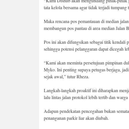
“Kami Dishub akan mengundang pihak-pihak pe
tata kelola bersama agar tidak terjadi tumpang 
Maka rencana pos pemantauan di median jalan.
membangun pos pantau di area median Jalan B
Pos ini akan difungsikan sebagai titik kendal
sehingga potensi pelanggaran dapat dicegah leb
“Kami akan meminta persetujuan pimpinan du
Myko. Ini penting supaya petugas berjaga, jadi
sejak awal,” tutur Rheza.
Langkah-langkah proaktif ini diharapkan menj
lalu lintas jalan protokol lebih tertib dan war
Adapun pendekatan pencegahan bukan semata 
penanganan parkir liar akan diubah.