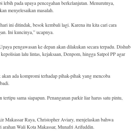
pi lebih pada upaya pencegahan berkelanjutan. Menurutnya,
 akan menyelesaikan masalah.
i ini ditindak, besok kembali lagi. Karena itu kita cari cara
n. Ini kuncinya,” ucapnya.
u. Upaya pengawasan ke depan akan dilakukan secara terpadu. Dishub
polisian lalu lintas, kejaksaan, Denpom, hingga Satpol PP agar
k akan ada kompromi terhadap pihak-pihak yang mencoba
badi.
an tertipu sama siapapun. Penanganan parkir liar harus satu pintu,
kir Makassar Raya, Christopher Aviary, menjelaskan bahwa
ari arahan Wali Kota Makassar, Munafri Arifuddin.