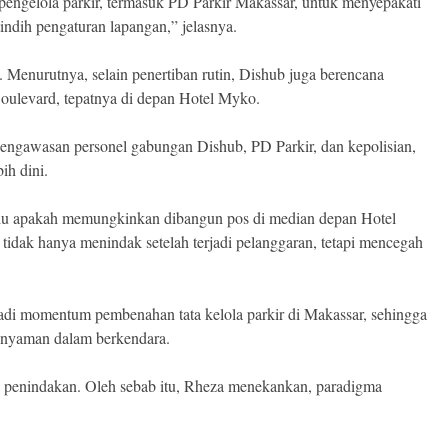
ngelola parkir, termasuk PD Parkir Makassar, untuk menyepakati
tindih pengaturan lapangan,” jelasnya.
 Menurutnya, selain penertiban rutin, Dishub juga berencana
oulevard, tepatnya di depan Hotel Myko.
i pengawasan personel gabungan Dishub, PD Parkir, dan kepolisian,
ih dini.
lu apakah memungkinkan dibangun pos di median depan Hotel
 tidak hanya menindak setelah terjadi pelanggaran, tetapi mencegah
adi momentum pembenahan tata kelola parkir di Makassar, sehingga
ga nyaman dalam berkendara.
penindakan. Oleh sebab itu, Rheza menekankan, paradigma