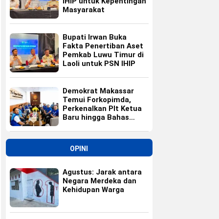
IHIP untuk Kepentingan
Masyarakat
Bupati Irwan Buka
Fakta Penertiban Aset
Pemkab Luwu Timur di
Laoli untuk PSN IHIP
Demokrat Makassar
Temui Forkopimda,
Perkenalkan Plt Ketua
Baru hingga Bahas
Agenda HUT Partai
OPINI
Agustus: Jarak antara
Negara Merdeka dan
Kehidupan Warga