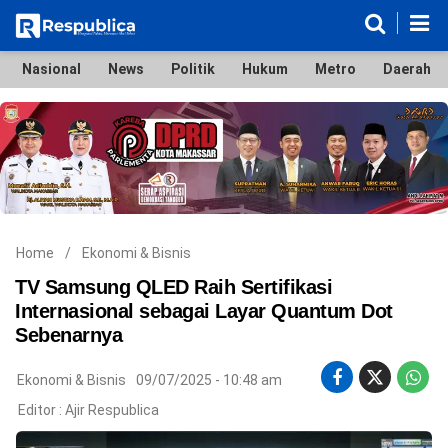
Nasional
News
Politik
Hukum
Metro
Daerah
Nasional
News
Politik
Hukum
Metro
Daerah
Ekonomi & Bisnis
Lifestyle
Otomotif
Bola & Sport
Edukasi
Tokoh
Hiburan
Home
/
Ekonomi & Bisnis
TV Samsung QLED Raih Sertifikasi
Internasional sebagai Layar Quantum Dot
Sebenarnya
©
Copyright
2026
Ekonomi & Bisnis
09/07/2025 - 10:48 am
Respublica
.
Editor :
Ajir Respublica
All
Right