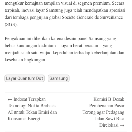
mengukur kemajuan tampilan visual di segmen premium. Secara
terpisah, inovasi layar Samsung juga telah mendapatkan apresiasi
dari lembaga pengujian global Société Générale de Surveillance
(SGS).
Pengakuan ini diberikan karena desain panel Samsung yang
bebas kandungan kadmium—logam berat beracun—yang
menjadi salah satu wujud kepedulian terhadap keberlanjutan dan
kesehatan lingkungan.
Layar Quantum Dot
Samsung
Post
←
Indosat Terapkan
Komisi B Desak
navigation
Teknologi Nokia Berbasis
Pembenahan Pasar
AI untuk Tekan Emisi dan
Terong agar Pedagang
Konsumsi Energi
Jalan Sawi Bisa
Direlokasi
→