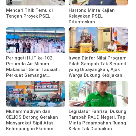
Mencari Titik Temu di
Hartono Minta Kajian
Tengah Proyek PSEL
Kelayakan PSEL
Dituntaskan
Peringati HUT ke-102,
Irwan Djafar Nilai Program
Perumda Air Minum
Pilah Sampah Tak Serumit
Makassar Gelar Tausiah,
yang Dibayangkan, Ajak
Perkuat Semangat
Warga Dukung Kebijakan
Pengabdian Pegawai
Pemkot
Muhammadiyah dan
Legislator Fahrizal Dukung
CELIOS Dorong Gerakan
Tambah PAUD Negeri, Tapi
Masyarakat Sipil Atasi
Minta Penambahan Ruang
Ketimpangan Ekonomi
Kelas Tak Diabaikan