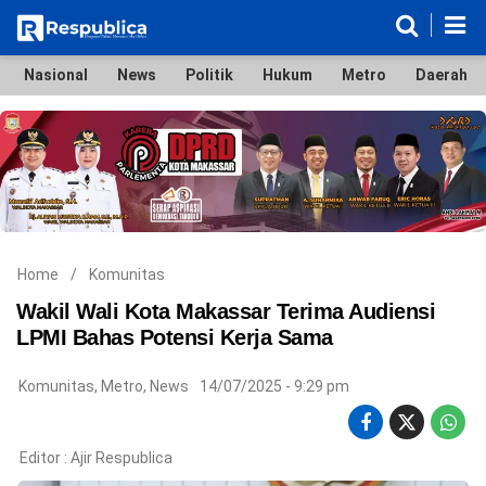
Nasional
News
Politik
Hukum
Metro
Daerah
Nasional
News
Politik
Hukum
Metro
Daerah
Ekonomi & Bisnis
Lifestyle
Otomotif
Bola & Sport
Edukasi
Tokoh
Hiburan
Home
/
Komunitas
Wakil Wali Kota Makassar Terima Audiensi
LPMI Bahas Potensi Kerja Sama
©
Komunitas
,
Metro
,
News
14/07/2025 - 9:29 pm
Copyright
2026
Respublica
.
All
Editor :
Ajir Respublica
Right