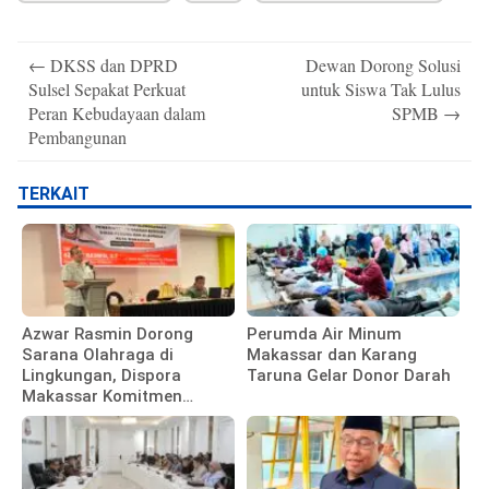
Post
←
DKSS dan DPRD
Dewan Dorong Solusi
navigation
Sulsel Sepakat Perkuat
untuk Siswa Tak Lulus
Peran Kebudayaan dalam
SPMB
→
Pembangunan
TERKAIT
Azwar Rasmin Dorong
Perumda Air Minum
Sarana Olahraga di
Makassar dan Karang
Lingkungan, Dispora
Taruna Gelar Donor Darah
Makassar Komitmen
Bangun Fasilitas