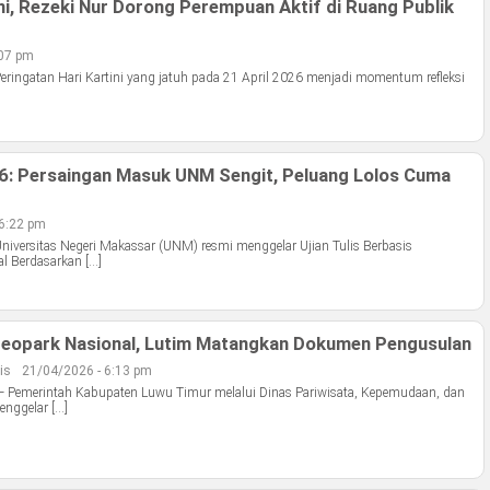
, Rezeki Nur Dorong Perempuan Aktif di Ruang Publik
:07 pm
eringatan Hari Kartini yang jatuh pada 21 April 2026 menjadi momentum refleksi
 Persaingan Masuk UNM Sengit, Peluang Lolos Cuma
 6:22 pm
niversitas Negeri Makassar (UNM) resmi menggelar Ujian Tulis Berbasis
al Berdasarkan […]
eopark Nasional, Lutim Matangkan Dokumen Pengusulan
is
21/04/2026 - 6:13 pm
— Pemerintah Kabupaten Luwu Timur melalui Dinas Pariwisata, Kepemudaan, dan
nggelar […]