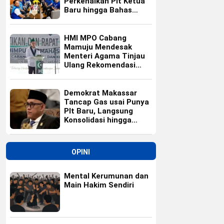
Perkenalkan Plt Ketua
Baru hingga Bahas
Agenda HUT Partai
HMI MPO Cabang
Mamuju Mendesak
Menteri Agama Tinjau
Ulang Rekomendasi
Calon Kepala Kemenag
Polewali Mandar
Demokrat Makassar
Tancap Gas usai Punya
Plt Baru, Langsung
Konsolidasi hingga
Ranting
OPINI
Mental Kerumunan dan
Main Hakim Sendiri