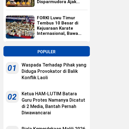
Disparmudora Ajak
Jaga Persaudaraan
FORKI Luwu Timur
Tembus 10 Besar di
Kejuaraan Karate
Internasional, Bawa
Pulang 10 Medali
POPULER
Waspada Terhadap Pihak yang
01
Diduga Provokator di Balik
Konflik Laoli
Ketua HAM-LUTIM Batara
02
Guru Protes Namanya Dicatut
di 2 Media, Bantah Pernah
Diwawancarai
Piala Kemerdekaan Malili 2026