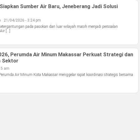
iapkan Sumber Air Baru, Jeneberang Jadi Solusi
o
21/04/2026 - 3:24 pm
etergantungan pada pasokan dari luar wilayah masih menjadi persoalan
ir […]
2026, Perumda Air Minum Makassar Perkuat Strategi dan
s Sektor
15 am
Perumda Air Minum Kota Makassar menggelar rapat koordinasi strategis bersama