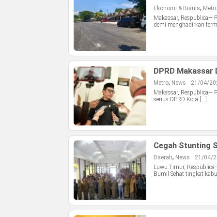
,
Ekonomi & Bisnis
Metr
Makassar, Respublica— P
demi menghadirkan termi
DPRD Makassar 
,
Metro
News
21/04/202
Makassar, Respublica— F
serius DPRD Kota […]
Cegah Stunting S
,
Daerah
News
21/04/2
Luwu Timur, Respublica
Bumil Sehat tingkat kabu