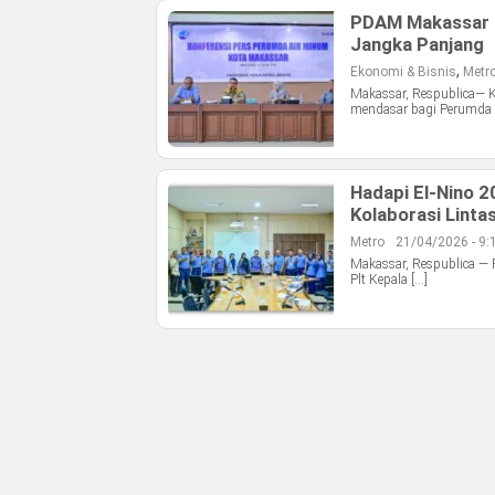
PDAM Makassar S
Jangka Panjang
,
Ekonomi & Bisnis
Metr
Makassar, Respublica— K
mendasar bagi Perumda A
Hadapi El-Nino 
Kolaborasi Linta
Metro
21/04/2026 - 9:
Makassar, Respublica — 
Plt Kepala […]