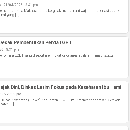
o
21/04/2026 - 8:41 pm
emerintah Kota Makassar terus bergerak membenahi wajah transportasi publik
nal yang […]
Desak Pembentukan Perda LGBT
6 - 8:31 pm
enomena LGBT yang disebut meningkat di kalangan pelajar menjadi sorotan
ejak Dini, Dinkes Lutim Fokus pada Kesehatan Ibu Hamil
026 - 8:18 pm
— Dinas Kesehatan (Dinkes) Kabupaten Luwu Timur menyelenggarakan Gerakan
paten […]