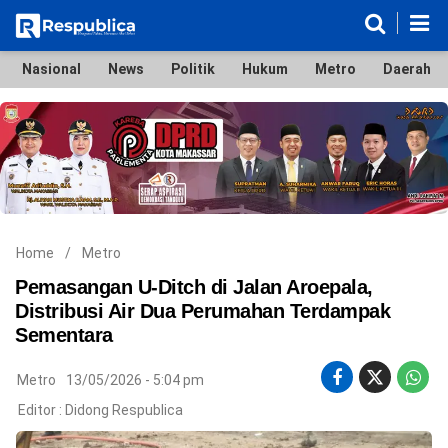
Nasional
News
Politik
Hukum
Metro
Daerah
Nasional
News
Politik
Hukum
Metro
Daerah
Ekonomi & Bisnis
Lifestyle
Otomotif
Bola & Sport
Edukasi
Tokoh
Hiburan
Home
/
Metro
Pemasangan U-Ditch di Jalan Aroepala,
Distribusi Air Dua Perumahan Terdampak
Sementara
©
Copyright
2026
Metro
13/05/2026 - 5:04 pm
Respublica
.
Editor :
Didong Respublica
All
Right