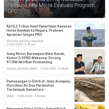
Reserved
Pansus LKPJ Minta Evaluasi Program
OPD
Rp10,2 Triliun Hasil Penertiban Kawasan
Hutan Kembali ke Negara, Prabowo
Apresiasi Satgas PKH
,
Ekonomi & Bisnis
Nasional
13/05/2026 - 6:42 pm
Geng Motor Bersenjata Bikin Resah,
Komisi D DPRD Makassar Dorong
RT/RW Aktifkan Poskamling
,
,
Hukum
Kriminal
Metro
13/05/2026 - 5:44 pm
Pemasangan U-Ditch di Jalan Aroepala,
Distribusi Air Dua Perumahan
Terdampak Sementara
Metro
13/05/2026 - 5:04 pm
Pengamat Sebut Golkar Sulsel Butuh