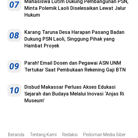
Mahasiswa Lutim Dukung Pembangunan PSN,
07
Minta Polemik Laoli Diselesaikan Lewat Jalur
Hukum
Karang Taruna Desa Harapan Pasang Badan
08
Dukung PSN Laoli, Singgung Pihak yang
Hambat Proyek
Parah! Email Dosen dan Pegawai ASN UNM
09
Tertukar Saat Pembukaan Rekening Gaji BTN
Disbud Makassar Perluas Akses Edukasi
10
Sejarah dan Budaya Melalui Inovasi ‘Anjas Ri
Museum’
Beranda
Tentang Kami
Redaksi
Pedoman Media Siber