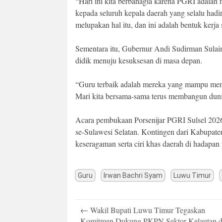
“Hari ini kita berbahagia karena PGRI adalah m
kepada seluruh kepala daerah yang selalu ha
melupakan hal itu, dan ini adalah bentuk kerja 
Sementara itu, Gubernur Andi Sudirman Sula
didik menuju kesuksesan di masa depan.
“Guru terbaik adalah mereka yang mampu men
Mari kita bersama-sama terus membangun duni
Acara pembukaan Porsenijar PGRI Sulsel 2026 i
se-Sulawesi Selatan. Kontingen dari Kabupate
keseragaman serta ciri khas daerah di hadapan
Guru
Irwan Bachri Syam
Luwu Timur
Post
←
Wakil Bupati Luwu Timur Tegaskan
navigation
Komitmen Dukung PKPN Sektor Kelautan 