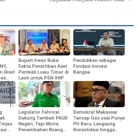
Bupati Irwan Buka
Pendidikan sebagai
NY,
Fakta Penertiban Aset
Fondasi Inovasi
n Riset
Pemkab Luwu Timur di
Bangsa
bas
Laoli untuk PSN IHIP
g
Legislator Fahrizal
Demokrat Makassar
ak
Dukung Tambah PAUD
Tancap Gas usai Punya
Tinjau
Negeri, Tapi Minta
Plt Baru, Langsung
asi
Penambahan Ruang
Konsolidasi hingga
emenag
Kelas Tak Diabaikan
Ranting