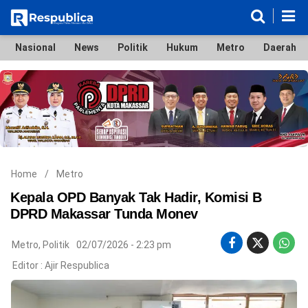
Nasional
News
Politik
Hukum
Metro
Daerah
Nasional
News
Politik
Hukum
Metro
Daerah
Ekonomi & Bisnis
Lifestyle
Otomotif
Bola & Sport
Edukasi
Tokoh
Hiburan
Home
/
Metro
Kepala OPD Banyak Tak Hadir, Komisi B
DPRD Makassar Tunda Monev
©
Metro
,
Politik
02/07/2026 - 2:23 pm
Copyright
2026
Editor :
Ajir Respublica
Respublica
.
All
Right