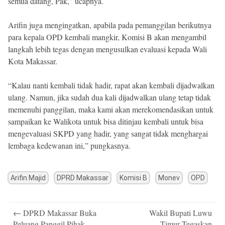
semua datang, Pak,” ucapnya.
Arifin juga mengingatkan, apabila pada pemanggilan berikutnya
para kepala OPD kembali mangkir, Komisi B akan mengambil
langkah lebih tegas dengan mengusulkan evaluasi kepada Wali
Kota Makassar.
“Kalau nanti kembali tidak hadir, rapat akan kembali dijadwalkan
ulang. Namun, jika sudah dua kali dijadwalkan ulang tetap tidak
memenuhi panggilan, maka kami akan merekomendasikan untuk
sampaikan ke Walikota untuk bisa ditinjau kembali untuk bisa
mengevaluasi SKPD yang hadir, yang sangat tidak menghargai
lembaga kedewanan ini,” pungkasnya.
Arifin Majid
DPRD Makassar
Komisi B
Monev
OPD
Post
←
DPRD Makassar Buka
Wakil Bupati Luwu
navigation
Peluang Panggil Pihak
Timur Tegaskan