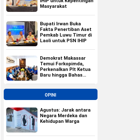
IHIP untuk Kepentingan
Masyarakat
Bupati Irwan Buka
Fakta Penertiban Aset
Pemkab Luwu Timur di
Laoli untuk PSN IHIP
Demokrat Makassar
Temui Forkopimda,
Perkenalkan Plt Ketua
Baru hingga Bahas
Agenda HUT Partai
OPINI
Agustus: Jarak antara
Negara Merdeka dan
Kehidupan Warga