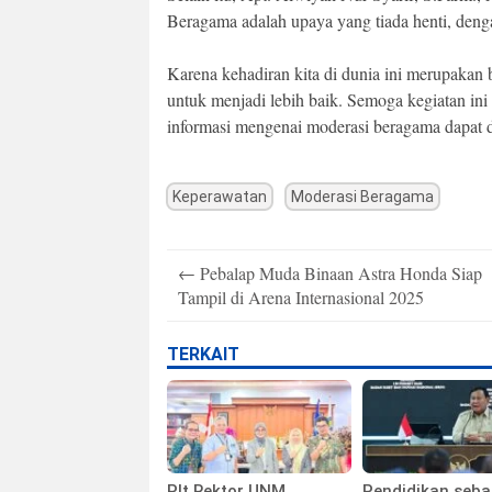
Beragama adalah upaya yang tiada henti, deng
Karena kehadiran kita di dunia ini merupaka
untuk menjadi lebih baik. Semoga kegiatan ini 
informasi mengenai moderasi beragama dapat di
Keperawatan
Moderasi Beragama
Post
←
Pebalap Muda Binaan Astra Honda Siap
navigation
Tampil di Arena Internasional 2025
TERKAIT
Plt Rektor UNM
Pendidikan seba