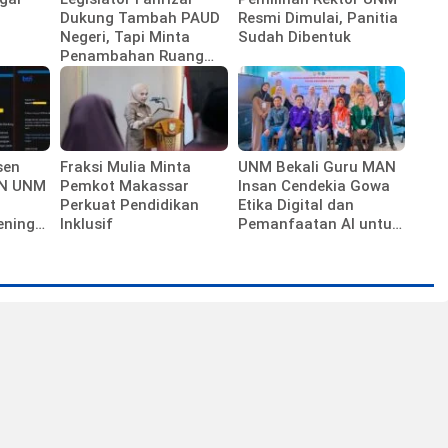
Dukung Tambah PAUD
Resmi Dimulai, Panitia
Negeri, Tapi Minta
Sudah Dibentuk
Penambahan Ruang
Kelas Tak Diabaikan
sen
Fraksi Mulia Minta
UNM Bekali Guru MAN
SN UNM
Pemkot Makassar
Insan Cendekia Gowa
Perkuat Pendidikan
Etika Digital dan
ening
Inklusif
Pemanfaatan AI untuk
Pembelajaran