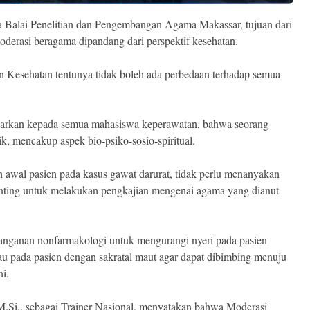
la Balai Penelitian dan Pengembangan Agama Makassar, tujuan dari
oderasi beragama dipandang dari perspektif kesehatan.
n Kesehatan tentunya tidak boleh ada perbedaan terhadap semua
iajarkan kepada semua mahasiswa keperawatan, bahwa seorang
k, mencakup aspek bio-psiko-sosio-spiritual.
awal pasien pada kasus gawat darurat, tidak perlu menanyakan
enting untuk melakukan pengkajian mengenai agama yang dianut
anganan nonfarmakologi untuk mengurangi nyeri pada pasien
au pada pasien dengan sakratal maut agar dapat dibimbing menuju
i.
 M.Si., sebagai Trainer Nasional, menyatakan bahwa Moderasi