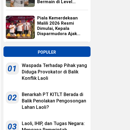
Bermain di Level
Universitas
Piala Kemerdekaan
Malili 2026 Resmi
Dimulai, Kepala
Disparmudora Ajak
Jaga Persaudaraan
POPULER
Waspada Terhadap Pihak yang
01
Diduga Provokator di Balik
Konflik Laoli
Benarkah PT KITLT Berada di
02
Balik Penolakan Pengosongan
Lahan Laoli?
Laoli, IHIP, dan Tugas Negara:
03
Mengapa Pemerintah