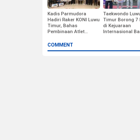
Kadis Parmudora
Taekwondo Luw
Hadiri Raker KONI Luwu
Timur Borong 7 
Timur, Bahas
di Kejuaraan
Pembinaan Atlet
Internasional B
hingga Persiapan
Sabet 3 Emas
Porprov
COMMENT