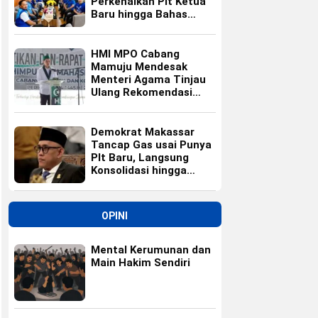
Perkenalkan Plt Ketua
Baru hingga Bahas
Agenda HUT Partai
HMI MPO Cabang
Mamuju Mendesak
Menteri Agama Tinjau
Ulang Rekomendasi
Calon Kepala Kemenag
Polewali Mandar
Demokrat Makassar
Tancap Gas usai Punya
Plt Baru, Langsung
Konsolidasi hingga
Ranting
OPINI
Mental Kerumunan dan
Main Hakim Sendiri