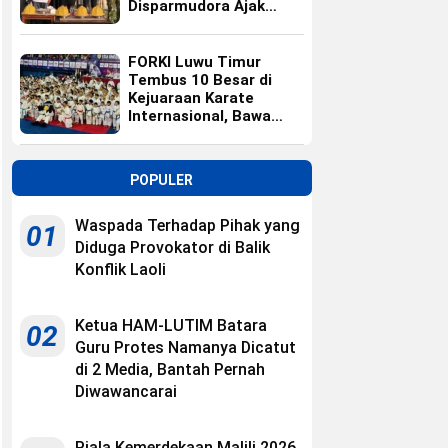
Disparmudora Ajak
Jaga Persaudaraan
FORKI Luwu Timur
Tembus 10 Besar di
Kejuaraan Karate
Internasional, Bawa
Pulang 10 Medali
POPULER
Waspada Terhadap Pihak yang
01
Diduga Provokator di Balik
Konflik Laoli
Ketua HAM-LUTIM Batara
02
Guru Protes Namanya Dicatut
di 2 Media, Bantah Pernah
Diwawancarai
Piala Kemerdekaan Malili 2026