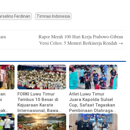
rselino Ferdinan
Timnas Indonesia
ara
Rapor Merah 100 Hari Kerja Prabowo-Gibran
Versi Celios: 5 Menteri Berkinerja Rendah
→
aan
FORKI Luwu Timur
Atlet Luwu Timur
i
Tembus 10 Besar di
Juara Kapolda Sulsel
Kejuaraan Karate
Cup, Safaat Tegaskan
jak
Internasional, Bawa
Pembinaan Olahraga
aan
Pulang 10 Medali
Berbuah Prestasi