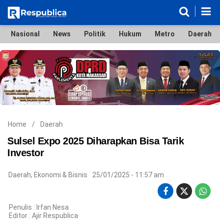
Nasional
News
Politik
Hukum
Metro
Daerah
Nasional
News
Politik
Hukum
Metro
Daerah
Ekonomi & Bisnis
Lifestyle
Otomotif
Bola & Sport
Edukasi
Tokoh
Hiburan
Home
/
Daerah
Sulsel Expo 2025 Diharapkan Bisa Tarik
Investor
©
Daerah
,
Ekonomi & Bisnis
25/01/2025 - 11:57 am
Copyright
2026
Respublica
.
All
Penulis : Irfan Nesa
Right
Editor :
Ajir Respublica