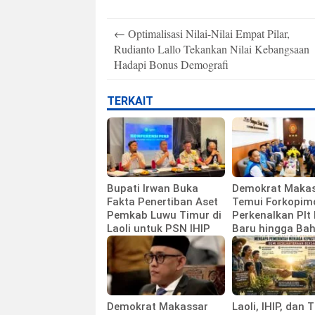
Post
←
Optimalisasi Nilai-Nilai Empat Pilar,
navigation
Rudianto Lallo Tekankan Nilai Kebangsaan
Hadapi Bonus Demografi
TERKAIT
Bupati Irwan Buka
Demokrat Maka
Fakta Penertiban Aset
Temui Forkopim
Pemkab Luwu Timur di
Perkenalkan Plt
Laoli untuk PSN IHIP
Baru hingga Ba
Agenda HUT Par
Demokrat Makassar
Laoli, IHIP, dan 