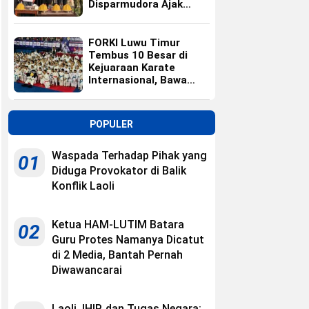
Disparmudora Ajak
Jaga Persaudaraan
FORKI Luwu Timur
Tembus 10 Besar di
Kejuaraan Karate
Internasional, Bawa
Pulang 10 Medali
POPULER
Waspada Terhadap Pihak yang
01
Diduga Provokator di Balik
Konflik Laoli
Ketua HAM-LUTIM Batara
02
Guru Protes Namanya Dicatut
di 2 Media, Bantah Pernah
Diwawancarai
Laoli, IHIP, dan Tugas Negara: