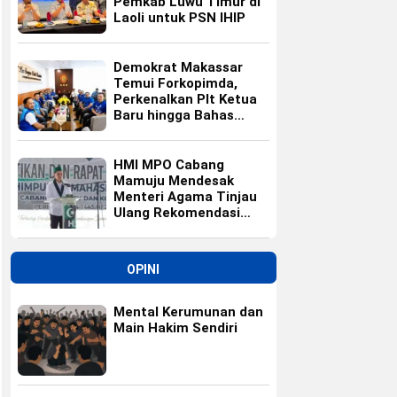
Pemkab Luwu Timur di
Laoli untuk PSN IHIP
Demokrat Makassar
Temui Forkopimda,
Perkenalkan Plt Ketua
Baru hingga Bahas
Agenda HUT Partai
HMI MPO Cabang
Mamuju Mendesak
Menteri Agama Tinjau
Ulang Rekomendasi
Calon Kepala Kemenag
Polewali Mandar
OPINI
Mental Kerumunan dan
Main Hakim Sendiri