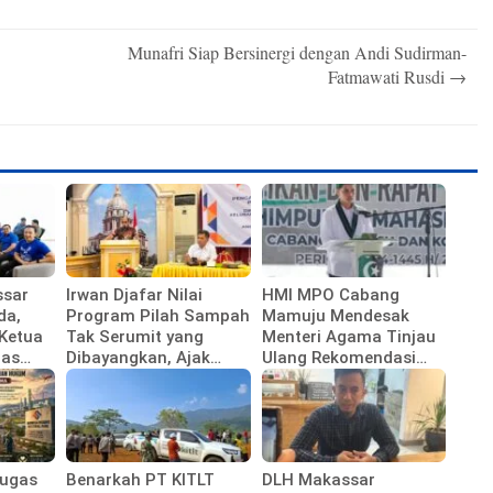
Munafri Siap Bersinergi dengan Andi Sudirman-
Fatmawati Rusdi
→
ssar
Irwan Djafar Nilai
HMI MPO Cabang
da,
Program Pilah Sampah
Mamuju Mendesak
 Ketua
Tak Serumit yang
Menteri Agama Tinjau
has
Dibayangkan, Ajak
Ulang Rekomendasi
tai
Warga Dukung
Calon Kepala Kemenag
Kebijakan Pemkot
Polewali Mandar
Tugas
Benarkah PT KITLT
DLH Makassar