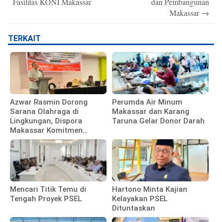
Fasilitas KONI Makassar
dan Pembangunan
Makassar
→
TERKAIT
Azwar Rasmin Dorong
Perumda Air Minum
Sarana Olahraga di
Makassar dan Karang
Lingkungan, Dispora
Taruna Gelar Donor Darah
Makassar Komitmen
Bangun Fasilitas
Mencari Titik Temu di
Hartono Minta Kajian
Tengah Proyek PSEL
Kelayakan PSEL
Dituntaskan