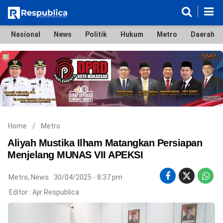
Nasional
News
Politik
Hukum
Metro
Daerah
Nasional
News
Politik
Hukum
Metro
Daerah
Ekonomi & Bisnis
Lifestyle
Otomotif
Bola & Sport
Edukasi
Tokoh
Hiburan
Home
/
Metro
Aliyah Mustika Ilham Matangkan Persiapan
Menjelang MUNAS VII APEKSI
©
Metro
,
News
30/04/2025 - 8:37 pm
Copyright
2026
Editor :
Ajir Respublica
Respublica
.
All
Right