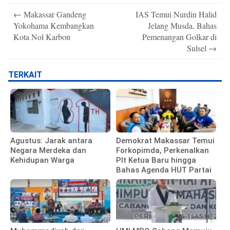
Post
←
Makassar Gandeng
IAS Temui Nurdin Halid
navigation
Yokohama Kembangkan
Jelang Musda, Bahas
Kota Nol Karbon
Pemenangan Golkar di
Sulsel
→
TERKAIT
Agustus: Jarak antara
Demokrat Makassar Temui
Negara Merdeka dan
Forkopimda, Perkenalkan
Kehidupan Warga
Plt Ketua Baru hingga
Bahas Agenda HUT Partai