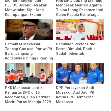
Muhammadiyah dan
HMI MPO Cabang Mamuju
CELIOS Dorong Gerakan
Mendesak Menteri Agama
Masyarakat Sipil Atasi
Tinjau Ulang Rekomendasi
Ketimpangan Ekonomi
Calon Kepala Kemenag
Polewali Mandar
Demokrat Makassar
Pemilihan Rektor UNM
Tancap Gas usai Punya Plt
Resmi Dimulai, Panitia
Baru, Langsung
Sudah Dibentuk
Konsolidasi hingga Ranting
PKS Makassar Lantik
DPP Percayakan Andi
Pengurus DPC di 15
Muzakkir Aqil Jadi Plt
Kecamatan, Siap Perkuat
Ketua DPC Demokrat
Mesin Partai Menuju 2029
Makassar