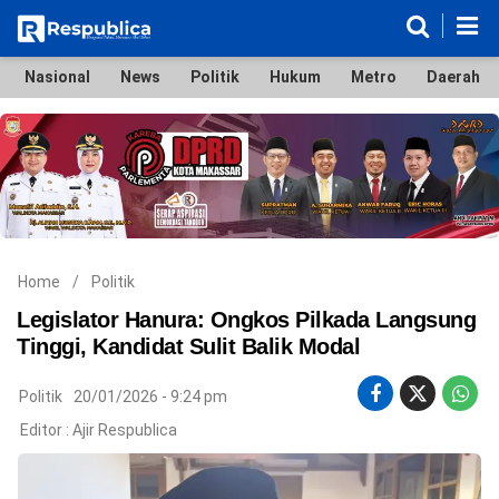
Nasional
News
Politik
Hukum
Metro
Daerah
Nasional
News
Politik
Hukum
Metro
Daerah
Ekonomi & Bisnis
Lifestyle
Otomotif
Bola & Sport
Edukasi
Tokoh
Hiburan
Home
/
Politik
Legislator Hanura: Ongkos Pilkada Langsung
Tinggi, Kandidat Sulit Balik Modal
©
Politik
20/01/2026 - 9:24 pm
Copyright
2026
Editor :
Ajir Respublica
Respublica
.
All
Right