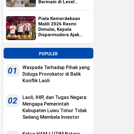
Bermain di Level
Universitas
Piala Kemerdekaan
Malili 2026 Resmi
Dimulai, Kepala
Disparmudora Ajak
Jaga Persaudaraan
POPULER
Waspada Terhadap Pihak yang
01
Diduga Provokator di Balik
Konflik Laoli
Laoli, IHIP, dan Tugas Negara:
02
Mengapa Pemerintah
Kabupaten Luwu Timur Tidak
Sedang Membela Investor
Ketua HAM-LUTIM Batara