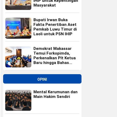
IHIP untuk Kepentingan
Masyarakat
Bupati Irwan Buka
Fakta Penertiban Aset
Pemkab Luwu Timur di
Laoli untuk PSN IHIP
Demokrat Makassar
Temui Forkopimda,
Perkenalkan Plt Ketua
Baru hingga Bahas
Agenda HUT Partai
OPINI
Mental Kerumunan dan
Main Hakim Sendiri