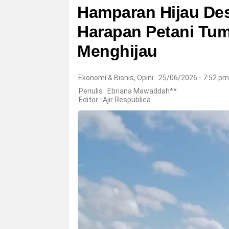
Hamparan Hijau Desa
Harapan Petani Tu
Menghijau
Ekonomi & Bisnis
,
Opini
25/06/2026 - 7:52 pm
Penulis : Ebriana Mawaddah**
Editor :
Ajir Respublica