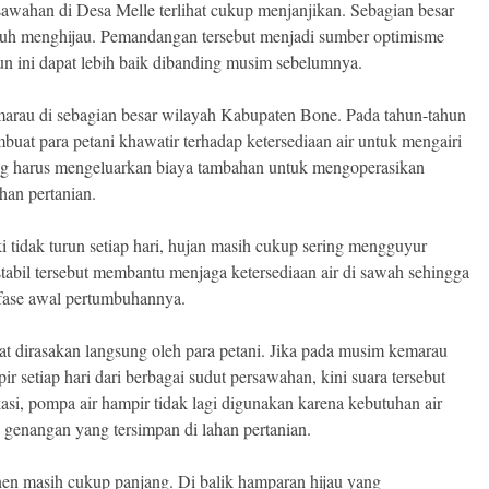
awahan di Desa Melle terlihat cukup menjanjikan. Sebagian besar
mbuh menghijau. Pemandangan tersebut menjadi sumber optimisme
hun ini dapat lebih baik dibanding musim sebelumnya.
marau di sebagian besar wilayah Kabupaten Bone. Pada tahun-tahun
uat para petani khawatir terhadap ketersediaan air untuk mengairi
ang harus mengeluarkan biaya tambahan untuk mengoperasikan
han pertanian.
i tidak turun setiap hari, hujan masih cukup sering mengguyur
stabil tersebut membantu menjaga ketersediaan air di sawah sehingga
fase awal pertumbuhannya.
pat dirasakan langsung oleh para petani. Jika pada musim kemarau
r setiap hari dari berbagai sudut persawahan, kini suara tersebut
asi, pompa air hampir tidak lagi digunakan karena kebutuhan air
n genangan yang tersimpan di lahan pertanian.
en masih cukup panjang. Di balik hamparan hijau yang