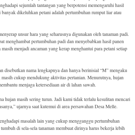
enghadapi sejumlah tantangan yang berpotensi memengaruhi hasil
i banyak dikeluhkan petani adalah pertumbuhan rumput liar atau
menyerap unsur hara yang seharusnya digunakan oleh tanaman padi.
t dapat menghambat pertumbuhan padi dan menyebabkan hasil panen
ga masih menjadi ancaman yang kerap menghantui para petani setiap
gan disebutkan nama lengkapnya dan hanya berinisial “M” mengaku
g masih cukup mendukung aktivitas pertanian. Menurutnya, hujan
membantu menjaga ketersediaan air di lahan sawah.
a hujan masih sering turun. Jadi kami tidak terlalu kesulitan mencari
asanya,” ujarnya saat kutemui di area persawahan Desa Melle.
menghadapi masalah lain yang cukup mengganggu pertumbuhan
tumbuh di sela-sela tanaman membuat dirinya harus bekerja lebih