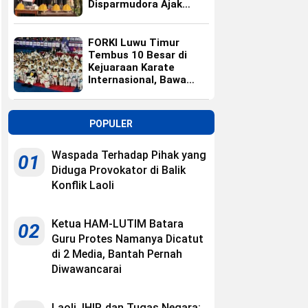
Disparmudora Ajak
Jaga Persaudaraan
FORKI Luwu Timur
Tembus 10 Besar di
Kejuaraan Karate
Internasional, Bawa
Pulang 10 Medali
POPULER
Waspada Terhadap Pihak yang
01
Diduga Provokator di Balik
Konflik Laoli
Ketua HAM-LUTIM Batara
02
Guru Protes Namanya Dicatut
di 2 Media, Bantah Pernah
Diwawancarai
Laoli, IHIP, dan Tugas Negara: