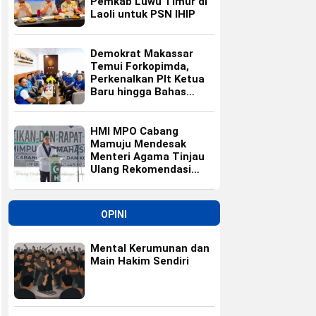
Pemkab Luwu Timur di
Laoli untuk PSN IHIP
Demokrat Makassar
Temui Forkopimda,
Perkenalkan Plt Ketua
Baru hingga Bahas
Agenda HUT Partai
HMI MPO Cabang
Mamuju Mendesak
Menteri Agama Tinjau
Ulang Rekomendasi
Calon Kepala Kemenag
Polewali Mandar
OPINI
Mental Kerumunan dan
Main Hakim Sendiri