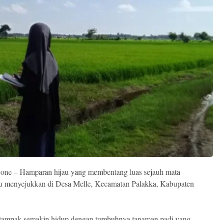
one – Hamparan hijau yang membentang luas sejauh mata
 menyejukkan di Desa Melle, Kecamatan Palakka, Kabupaten
 tampak semakin hidup dengan tumbuhnya tanaman padi yang