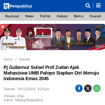
Nasional
News
Politik
Hukum
Metro
Daerah
Nasional
News
Politik
Hukum
Metro
Daerah
Ekonomi & Bisnis
Lifestyle
Otomotif
Bola & Sport
Edukasi
Tokoh
Hiburan
Home
/
Daerah
Pj Gubernur Sulsel Prof Zudan Ajak
Mahasiswa UMB Palopo Siapkan Diri Menuju
Indonesia Emas 2045
©
Copyright
2026
Daerah
14/12/2024 - 4:24 pm
Respublica
.
Penulis : Irfan
All
Editor :
Didong Respublica
Right