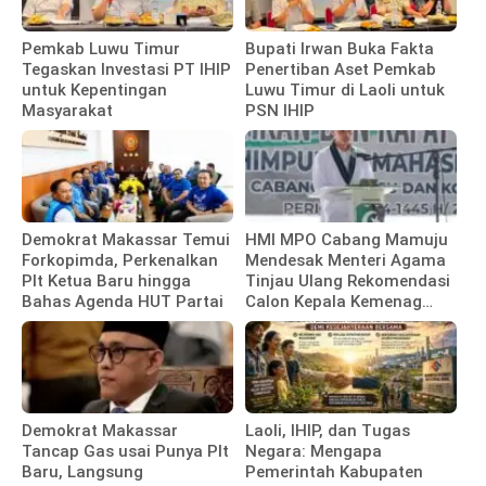
Pemkab Luwu Timur
Bupati Irwan Buka Fakta
Tegaskan Investasi PT IHIP
Penertiban Aset Pemkab
untuk Kepentingan
Luwu Timur di Laoli untuk
Masyarakat
PSN IHIP
Demokrat Makassar Temui
HMI MPO Cabang Mamuju
Forkopimda, Perkenalkan
Mendesak Menteri Agama
Plt Ketua Baru hingga
Tinjau Ulang Rekomendasi
Bahas Agenda HUT Partai
Calon Kepala Kemenag
Polewali Mandar
Demokrat Makassar
Laoli, IHIP, dan Tugas
Tancap Gas usai Punya Plt
Negara: Mengapa
Baru, Langsung
Pemerintah Kabupaten