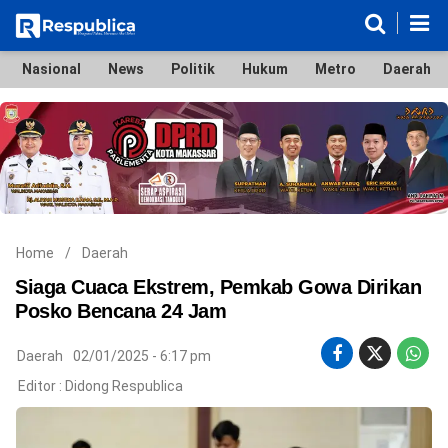
Nasional
News
Politik
Hukum
Metro
Daerah
Nasional
News
Politik
Hukum
Metro
Daerah
Ekonomi & Bisnis
Lifestyle
Otomotif
Bola & Sport
Edukasi
Tokoh
Hiburan
Home
/
Daerah
Siaga Cuaca Ekstrem, Pemkab Gowa Dirikan
Posko Bencana 24 Jam
©
Daerah
02/01/2025 - 6:17 pm
Copyright
2026
Editor :
Didong Respublica
Respublica
.
All
Right