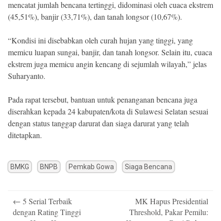
mencatat jumlah bencana tertinggi, didominasi oleh cuaca ekstrem
(45,51%), banjir (33,71%), dan tanah longsor (10,67%).
“Kondisi ini disebabkan oleh curah hujan yang tinggi, yang
memicu luapan sungai, banjir, dan tanah longsor. Selain itu, cuaca
ekstrem juga memicu angin kencang di sejumlah wilayah,” jelas
Suharyanto.
Pada rapat tersebut, bantuan untuk penanganan bencana juga
diserahkan kepada 24 kabupaten/kota di Sulawesi Selatan sesuai
dengan status tanggap darurat dan siaga darurat yang telah
ditetapkan.
BMKG
BNPB
Pemkab Gowa
Siaga Bencana
Post
←
5 Serial Terbaik
MK Hapus Presidential
navigation
dengan Rating Tinggi
Threshold, Pakar Pemilu: