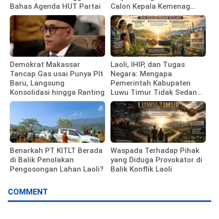
Bahas Agenda HUT Partai
Calon Kepala Kemenag
Polewali Mandar
Demokrat Makassar
Laoli, IHIP, dan Tugas
Tancap Gas usai Punya Plt
Negara: Mengapa
Baru, Langsung
Pemerintah Kabupaten
Konsolidasi hingga Ranting
Luwu Timur Tidak Sedang
Membela Investor
Benarkah PT KITLT Berada
Waspada Terhadap Pihak
di Balik Penolakan
yang Diduga Provokator di
Pengosongan Lahan Laoli?
Balik Konflik Laoli
COMMENT