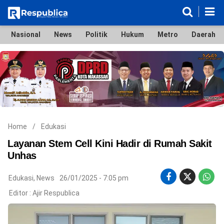
Nasional
News
Politik
Hukum
Metro
Daerah
Nasional
News
Politik
Hukum
Metro
Daerah
Ekonomi & Bisnis
Lifestyle
Otomotif
Bola & Sport
Edukasi
Tokoh
Hiburan
Home
/
Edukasi
Layanan Stem Cell Kini Hadir di Rumah Sakit
Unhas
©
Edukasi
,
News
26/01/2025 - 7:05 pm
Copyright
2026
Editor :
Ajir Respublica
Respublica
.
All
Right