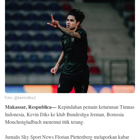
Reserved
Foto: @kevindiks2
Makassar, Respublica—
Kepindahan pemain keturunan Timnas
Indonesia, Kevin Diks ke klub Bundesliga Jerman, Borussia
Monchengladbach menemui titik terang.
Jurnalis Sky Sport News Florian Plettenberg melaporkan kabar