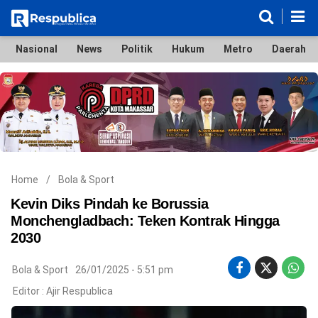
Nasional
News
Politik
Hukum
Metro
Daerah
Nasional
News
Politik
Hukum
Metro
Daerah
Ekonomi & Bisnis
Lifestyle
Otomotif
Bola & Sport
Edukasi
Tokoh
Hiburan
Home
/
Bola & Sport
Kevin Diks Pindah ke Borussia
Monchengladbach: Teken Kontrak Hingga
2030
©
Copyright
2026
Bola & Sport
26/01/2025 - 5:51 pm
Respublica
.
Editor :
Ajir Respublica
All
Right