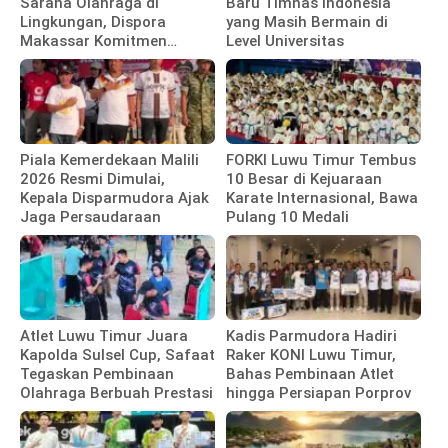
Sarana Olahraga di
Baru Timnas Indonesia
Lingkungan, Dispora
yang Masih Bermain di
Makassar Komitmen
Level Universitas
Bangun Fasilitas
Piala Kemerdekaan Malili
FORKI Luwu Timur Tembus
2026 Resmi Dimulai,
10 Besar di Kejuaraan
Kepala Disparmudora Ajak
Karate Internasional, Bawa
Jaga Persaudaraan
Pulang 10 Medali
Atlet Luwu Timur Juara
Kadis Parmudora Hadiri
Kapolda Sulsel Cup, Safaat
Raker KONI Luwu Timur,
Tegaskan Pembinaan
Bahas Pembinaan Atlet
Olahraga Berbuah Prestasi
hingga Persiapan Porprov