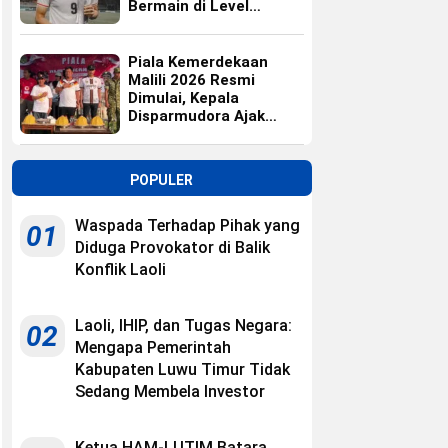
Bermain di Level
Universitas
Piala Kemerdekaan
Malili 2026 Resmi
Dimulai, Kepala
Disparmudora Ajak
Jaga Persaudaraan
POPULER
Waspada Terhadap Pihak yang
01
Diduga Provokator di Balik
Konflik Laoli
Laoli, IHIP, dan Tugas Negara:
02
Mengapa Pemerintah
Kabupaten Luwu Timur Tidak
Sedang Membela Investor
Ketua HAM-LUTIM Batara