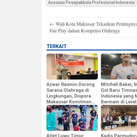
Asosiasi Pesepakbola Profesional Indonesia
Post
←
Wali Kota Makassar Tekankan Pentingny
navigation
Fair Play dalam Kompetisi Olahraga
TERKAIT
Azwar Rasmin Dorong
Mitchell Baker, 
Sarana Olahraga di
Gol Baru Timna
Lingkungan, Dispora
Indonesia yang 
Makassar Komitmen
Bermain di Level
Bangun Fasilitas
Universitas
Atlet Luwu Timur
Kadis Parmudor