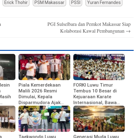
Erick Thohir
PSM Makassar
PSSI
Yuran Fernandes
a
PGI Sulselbara dan Pemkot Makassar Siap
Kolaborasi Kawal Pembangunan
→
Mesin
Piala Kemerdekaan
FORKI Luwu Timur
s
Malili 2026 Resmi
Tembus 10 Besar di
Masih
Dimulai, Kepala
Kejuaraan Karate
Disparmudora Ajak
Internasional, Bawa
Jaga Persaudaraan
Pulang 10 Medali
a
Taekwondo Luwu
Generasi Muda Luwu