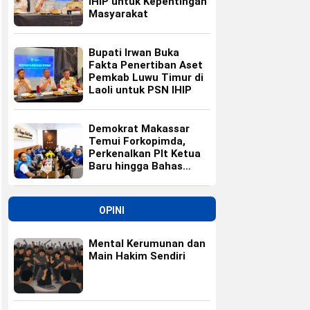
IHIP untuk Kepentingan
Masyarakat
Bupati Irwan Buka
Fakta Penertiban Aset
Pemkab Luwu Timur di
Laoli untuk PSN IHIP
Demokrat Makassar
Temui Forkopimda,
Perkenalkan Plt Ketua
Baru hingga Bahas
Agenda HUT Partai
OPINI
Mental Kerumunan dan
Main Hakim Sendiri