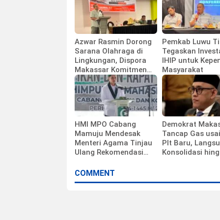
Azwar Rasmin Dorong
Pemkab Luwu T
Sarana Olahraga di
Tegaskan Invest
Lingkungan, Dispora
IHIP untuk Kepe
Makassar Komitmen
Masyarakat
Bangun Fasilitas
HMI MPO Cabang
Demokrat Maka
Mamuju Mendesak
Tancap Gas usa
Menteri Agama Tinjau
Plt Baru, Langs
Ulang Rekomendasi
Konsolidasi hin
Calon Kepala Kemenag
Ranting
Polewali Mandar
COMMENT