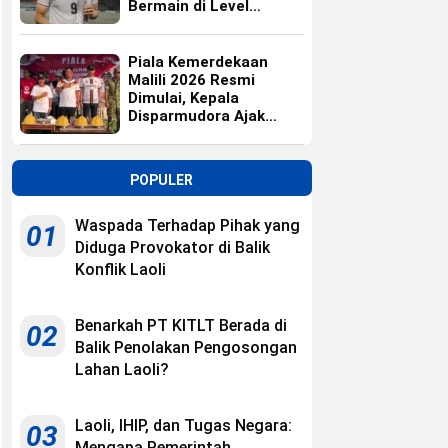
Bermain di Level
Universitas
Piala Kemerdekaan
Malili 2026 Resmi
Dimulai, Kepala
Disparmudora Ajak
Jaga Persaudaraan
POPULER
Waspada Terhadap Pihak yang
01
Diduga Provokator di Balik
Konflik Laoli
Benarkah PT KITLT Berada di
02
Balik Penolakan Pengosongan
Lahan Laoli?
Laoli, IHIP, dan Tugas Negara:
03
Mengapa Pemerintah