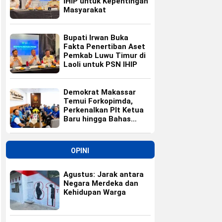
IHIP untuk Kepentingan
Masyarakat
Bupati Irwan Buka
Fakta Penertiban Aset
Pemkab Luwu Timur di
Laoli untuk PSN IHIP
Demokrat Makassar
Temui Forkopimda,
Perkenalkan Plt Ketua
Baru hingga Bahas
Agenda HUT Partai
OPINI
Agustus: Jarak antara
Negara Merdeka dan
Kehidupan Warga