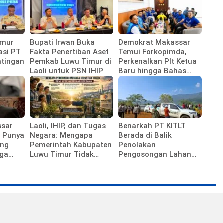
imur
Bupati Irwan Buka
Demokrat Makassar
asi PT
Fakta Penertiban Aset
Temui Forkopimda,
ntingan
Pemkab Luwu Timur di
Perkenalkan Plt Ketua
Laoli untuk PSN IHIP
Baru hingga Bahas
Agenda HUT Partai
ssar
Laoli, IHIP, dan Tugas
Benarkah PT KITLT
i Punya
Negara: Mengapa
Berada di Balik
ung
Pemerintah Kabupaten
Penolakan
gga
Luwu Timur Tidak
Pengosongan Lahan
Sedang Membela
Laoli?
Investor