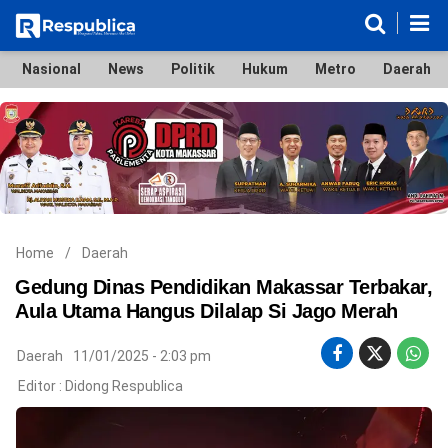
Nasional
News
Politik
Hukum
Metro
Daerah
Nasional
News
Politik
Hukum
Metro
Daerah
Ekonomi & Bisnis
Lifestyle
Otomotif
Bola & Sport
Edukasi
Tokoh
Hiburan
Home
/
Daerah
Gedung Dinas Pendidikan Makassar Terbakar,
Aula Utama Hangus Dilalap Si Jago Merah
©
Daerah
11/01/2025 - 2:03 pm
Copyright
2026
Editor :
Didong Respublica
Respublica
.
All
Right