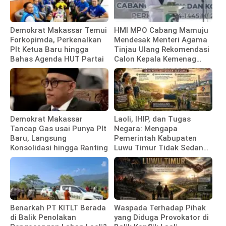
Demokrat Makassar Temui
HMI MPO Cabang Mamuju
Forkopimda, Perkenalkan
Mendesak Menteri Agama
Plt Ketua Baru hingga
Tinjau Ulang Rekomendasi
Bahas Agenda HUT Partai
Calon Kepala Kemenag
Polewali Mandar
Demokrat Makassar
Laoli, IHIP, dan Tugas
Tancap Gas usai Punya Plt
Negara: Mengapa
Baru, Langsung
Pemerintah Kabupaten
Konsolidasi hingga Ranting
Luwu Timur Tidak Sedang
Membela Investor
Benarkah PT KITLT Berada
Waspada Terhadap Pihak
di Balik Penolakan
yang Diduga Provokator di