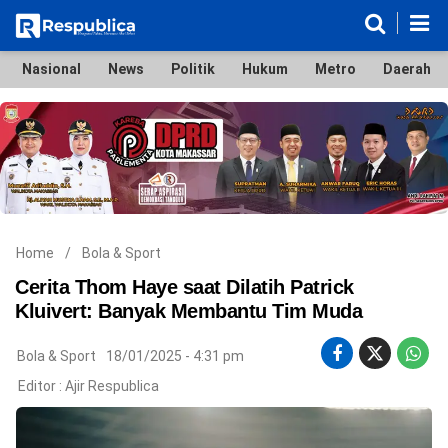
Nasional
News
Politik
Hukum
Metro
Daerah
Nasional
News
Politik
Hukum
Metro
Daerah
Ekonomi & Bisnis
Lifestyle
Otomotif
Bola & Sport
Edukasi
Tokoh
Hiburan
Home
/
Bola & Sport
Cerita Thom Haye saat Dilatih Patrick
Kluivert: Banyak Membantu Tim Muda
©
Bola & Sport
18/01/2025 - 4:31 pm
Copyright
2026
Editor :
Ajir Respublica
Respublica
.
All
Right