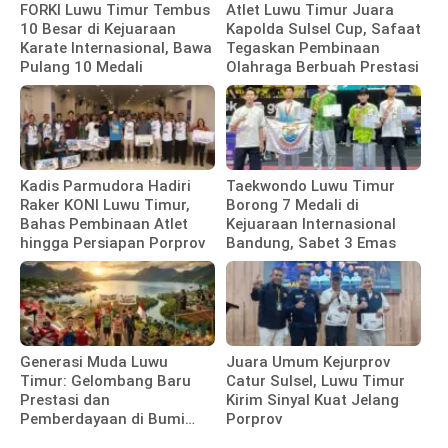
FORKI Luwu Timur Tembus
Atlet Luwu Timur Juara
10 Besar di Kejuaraan
Kapolda Sulsel Cup, Safaat
Karate Internasional, Bawa
Tegaskan Pembinaan
Pulang 10 Medali
Olahraga Berbuah Prestasi
Kadis Parmudora Hadiri
Taekwondo Luwu Timur
Raker KONI Luwu Timur,
Borong 7 Medali di
Bahas Pembinaan Atlet
Kejuaraan Internasional
hingga Persiapan Porprov
Bandung, Sabet 3 Emas
Generasi Muda Luwu
Juara Umum Kejurprov
Timur: Gelombang Baru
Catur Sulsel, Luwu Timur
Prestasi dan
Kirim Sinyal Kuat Jelang
Pemberdayaan di Bumi
Porprov
Batara Guru