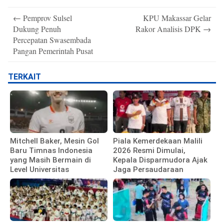
Post
←
Pemprov Sulsel
KPU Makassar Gelar
navigation
Dukung Penuh
Rakor Analisis DPK
→
Percepatan Swasembada
Pangan Pemerintah Pusat
TERKAIT
Mitchell Baker, Mesin Gol
Piala Kemerdekaan Malili
Baru Timnas Indonesia
2026 Resmi Dimulai,
yang Masih Bermain di
Kepala Disparmudora Ajak
Level Universitas
Jaga Persaudaraan