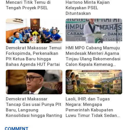
Mencari Titik Temu di
Hartono Minta Kajian
Tengah Proyek PSEL
Kelayakan PSEL
Dituntaskan
Demokrat Makassar Temui
HMI MPO Cabang Mamuju
Forkopimda, Perkenalkan
Mendesak Menteri Agama
Plt Ketua Baru hingga
Tinjau Ulang Rekomendasi
Bahas Agenda HUT Partai
Calon Kepala Kemenag
Polewali Mandar
Demokrat Makassar
Laoli, IHIP, dan Tugas
Tancap Gas usai Punya Plt
Negara: Mengapa
Baru, Langsung
Pemerintah Kabupaten
Konsolidasi hingga Ranting
Luwu Timur Tidak Sedang
Membela Investor
COMMENT