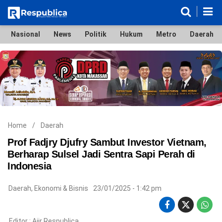
Nasional
News
Politik
Hukum
Metro
Daerah
Nasional
News
Politik
Hukum
Metro
Daerah
Ekonomi & Bisnis
Lifestyle
Otomotif
Bola & Sport
Edukasi
Tokoh
Hiburan
Home
/
Daerah
Prof Fadjry Djufry Sambut Investor Vietnam,
Berharap Sulsel Jadi Sentra Sapi Perah di
Indonesia
©
Copyright
2026
Daerah
,
Ekonomi & Bisnis
23/01/2025 - 1:42 pm
Respublica
.
All
Right
Editor :
Ajir Respublica