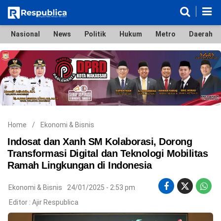
Nasional
News
Politik
Hukum
Metro
Daerah
Nasional
News
Politik
Hukum
Metro
Daerah
Ekonomi & Bisnis
Lifestyle
Otomotif
Bola & Sport
Edukasi
Tokoh
Hiburan
Home
/
Ekonomi & Bisnis
Indosat dan Xanh SM Kolaborasi, Dorong
Transformasi Digital dan Teknologi Mobilitas
Ramah Lingkungan di Indonesia
©
Copyright
2026
Ekonomi & Bisnis
24/01/2025 - 2:53 pm
Respublica
.
Editor :
Ajir Respublica
All
Right