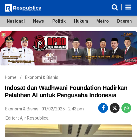
Nasional
News
Politik
Hukum
Metro
Daerah
Nasional
News
Politik
Hukum
Metro
Daerah
Ekonomi & Bisnis
Lifestyle
Otomotif
Bola & Sport
Edukasi
Tokoh
Hiburan
Home
/
Ekonomi & Bisnis
Indosat dan Wadhwani Foundation Hadirkan
Pelatihan AI untuk Pengusaha Indonesia
©
Ekonomi & Bisnis
01/02/2025 - 2:43 pm
Copyright
2026
Editor :
Ajir Respublica
Respublica
.
All
Right