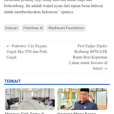
berkembang. Ini adalah wujud nyata dari tujuan besar Indosat
untuk memberdayakan Indonesia,” ujarnya.
Indosat
Pelatihan AI
Wadhwani Foundation
Post
←
Prabowo: Ciri Negara
Prof Fadjry Djufry
navigation
Gagal Jika TNI dan Polri
Berharap BPN/ATR
Gagal
Bantu Beri Kepastian
Lahan untuk Investor di
Sulsel
→
TERKAIT
Mencari Titik Temu di
Hartono Minta Kajian