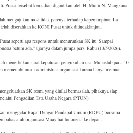
tti. Posisi tersebut kemudian digantikan oleh H. Munir N. Mangkana.
telah mengajukan mosi tidak percaya terhadap kepemimpinan La
a telah diserahkan ke KONI Pusat untuk ditindaklanjuti.
Pusat seperti apa respons untuk menurunkan SK itu. Sampai
nesia belum ada,” ujarnya dalam jumpa pers, Rabu (13/5/2026).
ah menerbitkan surat keputusan pengukuhan usai Munaslub pada 10
lum memenuhi unsur administrasi organisasi karena hanya memuat
engeluarkan SK resmi yang dinilai bermasalah, pihaknya siap
melalui Pengadilan Tata Usaha Negara (PTUN).
t akan menggelar Rapat Dengar Pendapat Umum (RDPU) bersama
bahas arah organisasi Muaythai Indonesia ke depan.