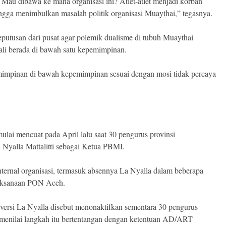
Mau dibawa ke mana organisasi ini? Atlet-atlet menjadi korban
ingga menimbulkan masalah politik organisasi Muaythai,” tegasnya.
utusan dari pusat agar polemik dualisme di tubuh Muaythai
bali berada di bawah satu kepemimpinan.
mimpinan di bawah kepemimpinan sesuai dengan mosi tidak percaya
lai mencuat pada April lalu saat 30 pengurus provinsi
Nyalla Mattalitti sebagai Ketua PBMI.
internal organisasi, termasuk absennya La Nyalla dalam beberapa
laksanaan PON Aceh.
versi La Nyalla disebut menonaktifkan sementara 30 pengurus
 menilai langkah itu bertentangan dengan ketentuan AD/ART