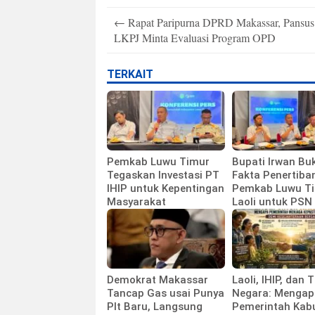
Post
←
Rapat Paripurna DPRD Makassar, Pansus
navigation
LKPJ Minta Evaluasi Program OPD
TERKAIT
Pemkab Luwu Timur
Bupati Irwan Bu
Tegaskan Investasi PT
Fakta Penertiba
IHIP untuk Kepentingan
Pemkab Luwu Ti
Masyarakat
Laoli untuk PSN 
Demokrat Makassar
Laoli, IHIP, dan 
Tancap Gas usai Punya
Negara: Mengap
Plt Baru, Langsung
Pemerintah Kab