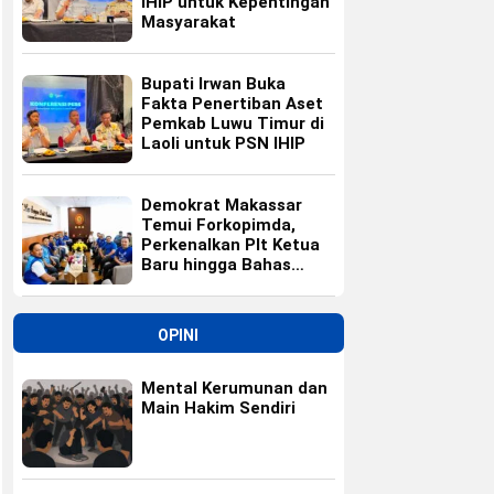
IHIP untuk Kepentingan
Masyarakat
Bupati Irwan Buka
Fakta Penertiban Aset
Pemkab Luwu Timur di
Laoli untuk PSN IHIP
Demokrat Makassar
Temui Forkopimda,
Perkenalkan Plt Ketua
Baru hingga Bahas
Agenda HUT Partai
OPINI
Mental Kerumunan dan
Main Hakim Sendiri