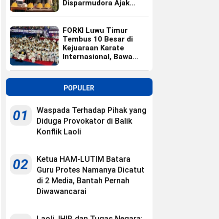
Disparmudora Ajak
Jaga Persaudaraan
FORKI Luwu Timur
Tembus 10 Besar di
Kejuaraan Karate
Internasional, Bawa
Pulang 10 Medali
POPULER
Waspada Terhadap Pihak yang
01
Diduga Provokator di Balik
Konflik Laoli
Ketua HAM-LUTIM Batara
02
Guru Protes Namanya Dicatut
di 2 Media, Bantah Pernah
Diwawancarai
Laoli, IHIP, dan Tugas Negara: