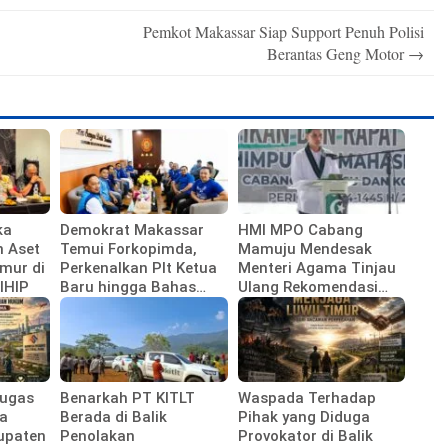
Pemkot Makassar Siap Support Penuh Polisi
Berantas Geng Motor
→
ka
Demokrat Makassar
HMI MPO Cabang
n Aset
Temui Forkopimda,
Mamuju Mendesak
mur di
Perkenalkan Plt Ketua
Menteri Agama Tinjau
IHIP
Baru hingga Bahas
Ulang Rekomendasi
Agenda HUT Partai
Calon Kepala Kemenag
Polewali Mandar
Tugas
Benarkah PT KITLT
Waspada Terhadap
a
Berada di Balik
Pihak yang Diduga
upaten
Penolakan
Provokator di Balik