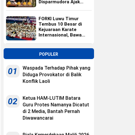
Disparmudora Ajak
Jaga Persaudaraan
FORKI Luwu Timur
Tembus 10 Besar di
Kejuaraan Karate
Internasional, Bawa
Pulang 10 Medali
POPULER
Waspada Terhadap Pihak yang
01
Diduga Provokator di Balik
Konflik Laoli
Ketua HAM-LUTIM Batara
02
Guru Protes Namanya Dicatut
di 2 Media, Bantah Pernah
Diwawancarai
Piala Kemerdekaan Malili 2026