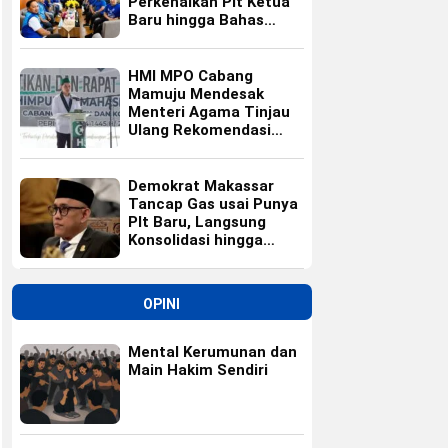
Perkenalkan Plt Ketua
Baru hingga Bahas
Agenda HUT Partai
HMI MPO Cabang
Mamuju Mendesak
Menteri Agama Tinjau
Ulang Rekomendasi
Calon Kepala Kemenag
Polewali Mandar
Demokrat Makassar
Tancap Gas usai Punya
Plt Baru, Langsung
Konsolidasi hingga
Ranting
OPINI
Mental Kerumunan dan
Main Hakim Sendiri