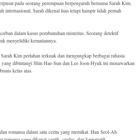
berpusat pada seorang perempuan berpengaruh bernama Sarah Kim.
internasional, Sarah dikenal luas tetapi hampir tidak pernah
korban dalam kasus pembunuhan misterius. Seorang detektif
k menyelidiki kematiannya.
sli Sarah Kim perlahan terkuak dan mengungkap berbagai rahasia
ma yang dibintangi Shin Hae-Sun dan Lee Joon-Hyuk ini menawarkan
isnis kelas atas.
r, dan romansa dalam satu cerita yang memikat. Han Seol-Ah
i ternama yang dikenal cantik, cerdas, dan karismatik.