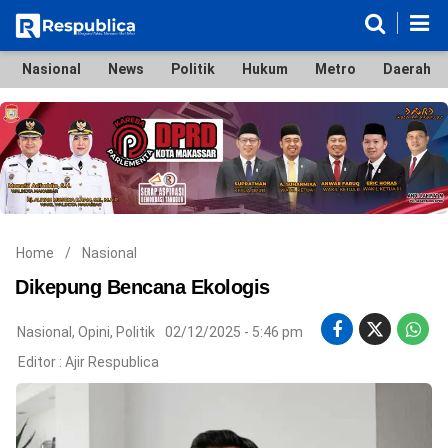
Nasional
News
Politik
Hukum
Metro
Daerah
Nasional
News
Politik
Hukum
Metro
Daerah
Ekonomi & Bisnis
Lifestyle
Otomotif
Bola & Sport
Edukasi
Tokoh
Hiburan
Home
/
Nasional
Dikepung Bencana Ekologis
Nasional
,
Opini
,
Politik
02/12/2025 - 5:46 pm
©
Editor :
Ajir Respublica
Copyright
2026
Respublica
.
All
Right