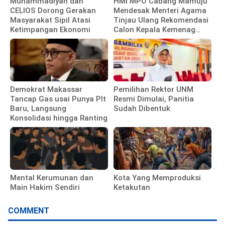
Muhammadiyah dan
HMI MPO Cabang Mamuju
CELIOS Dorong Gerakan
Mendesak Menteri Agama
Masyarakat Sipil Atasi
Tinjau Ulang Rekomendasi
Ketimpangan Ekonomi
Calon Kepala Kemenag
Polewali Mandar
Demokrat Makassar
Pemilihan Rektor UNM
Tancap Gas usai Punya Plt
Resmi Dimulai, Panitia
Baru, Langsung
Sudah Dibentuk
Konsolidasi hingga Ranting
Mental Kerumunan dan
Kota Yang Memproduksi
Main Hakim Sendiri
Ketakutan
COMMENT