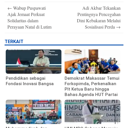
Post
←
Wabup Puspawati
Adi Akbar Tekankan
navigation
Ajak Jemaat Perkuat
Pentingnya Pencegahan
Solidaritas dalam
Dini Kebakaran Melalui
Perayaan Natal di Lutim
Sosialisasi Perda
→
TERKAIT
Pendidikan sebagai
Demokrat Makassar Temui
Fondasi Inovasi Bangsa
Forkopimda, Perkenalkan
Plt Ketua Baru hingga
Bahas Agenda HUT Partai