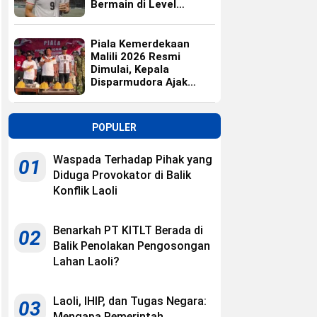
Bermain di Level
Universitas
Piala Kemerdekaan
Malili 2026 Resmi
Dimulai, Kepala
Disparmudora Ajak
Jaga Persaudaraan
POPULER
Waspada Terhadap Pihak yang
01
Diduga Provokator di Balik
Konflik Laoli
Benarkah PT KITLT Berada di
02
Balik Penolakan Pengosongan
Lahan Laoli?
Laoli, IHIP, dan Tugas Negara:
03
Mengapa Pemerintah