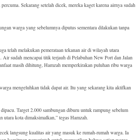
a percuma. Sekarang setelah dicek, mereka kaget karena airnya sudah
ngan warga yang sebelumnya diputus sementara dilakukan tanpa
ga telah melakukan pemerataan tekanan air di wilayah utara
. Air sudah mencapai titik terjauh di Pelabuhan New Port dan Jalan
manfaat masih dihitung, Hamzah memperkirakan puluhan ribu warga
arga mengeluhkan tidak dapat air. Itu yang sekarang kita aktifkan
 dipacu. Target 2.000 sambungan diburu untuk rampung sebelum
dan utara kota dimaksimalkan,” tegas Hamzah.
ecek langsung kualitas air yang masuk ke rumah-rumah warga. Ia
akan komitmen pemerintah untuk memastikan bahwa setiap warga