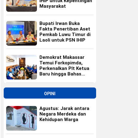
IHIP untuk Kepentingan
Masyarakat
Bupati Irwan Buka
Fakta Penertiban Aset
Pemkab Luwu Timur di
Laoli untuk PSN IHIP
Demokrat Makassar
Temui Forkopimda,
Perkenalkan Plt Ketua
Baru hingga Bahas
Agenda HUT Partai
OPINI
Agustus: Jarak antara
Negara Merdeka dan
Kehidupan Warga