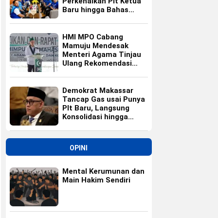
Perkenalkan Plt Ketua
Baru hingga Bahas
Agenda HUT Partai
HMI MPO Cabang
Mamuju Mendesak
Menteri Agama Tinjau
Ulang Rekomendasi
Calon Kepala Kemenag
Polewali Mandar
Demokrat Makassar
Tancap Gas usai Punya
Plt Baru, Langsung
Konsolidasi hingga
Ranting
OPINI
Mental Kerumunan dan
Main Hakim Sendiri