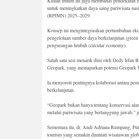
Kuliah umum ini juga membahas pendekatan B
untuk meningkatkan daya saing pariwisata n
(RPJMN) 2025–2029.
Konsep ini mengintegrasikan pertumbuhan eko
pengelolaan sumber daya berkelanjutan (green
pengurangan limbah (circular economy).
Salah satu sesi menarik diisi oleh Dedy Irf
Geopark, yang memaparkan potensi Geopark Ma
Ia menyoroti pentingnya kolaborasi antara pe
berkelanjutan.
“Geopark bukan hanya tentang konservasi alam
melalui pariwisata yang bertanggung jawab,” j
Sementara itu, dr. Andi Adriana Rumpang, Put
tourism yang semakin diminati wisatawan glob