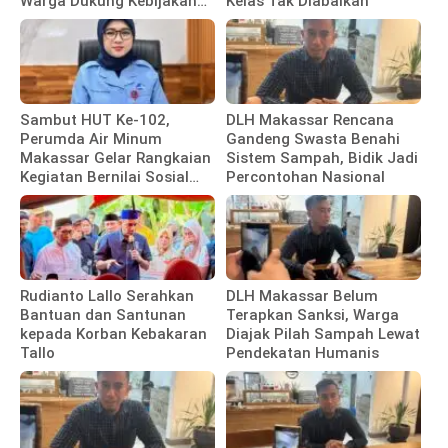
Warga Dukung Kebijakan
Kelas Tak Diabaikan
Pemkot
Sambut HUT Ke-102,
DLH Makassar Rencana
Perumda Air Minum
Gandeng Swasta Benahi
Makassar Gelar Rangkaian
Sistem Sampah, Bidik Jadi
Kegiatan Bernilai Sosial
Percontohan Nasional
dan Kebersamaan
Rudianto Lallo Serahkan
DLH Makassar Belum
Bantuan dan Santunan
Terapkan Sanksi, Warga
kepada Korban Kebakaran
Diajak Pilah Sampah Lewat
Tallo
Pendekatan Humanis