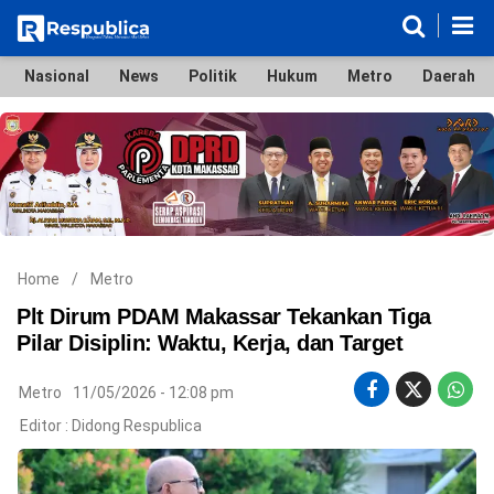
Nasional
News
Politik
Hukum
Metro
Daerah
Nasional
News
Politik
Hukum
Metro
Daerah
Ekonomi & Bisnis
Lifestyle
Otomotif
Bola & Sport
Edukasi
Tokoh
Hiburan
Home
/
Metro
Plt Dirum PDAM Makassar Tekankan Tiga
Pilar Disiplin: Waktu, Kerja, dan Target
©
Metro
11/05/2026 - 12:08 pm
Copyright
2026
Editor :
Didong Respublica
Respublica
.
All
Right