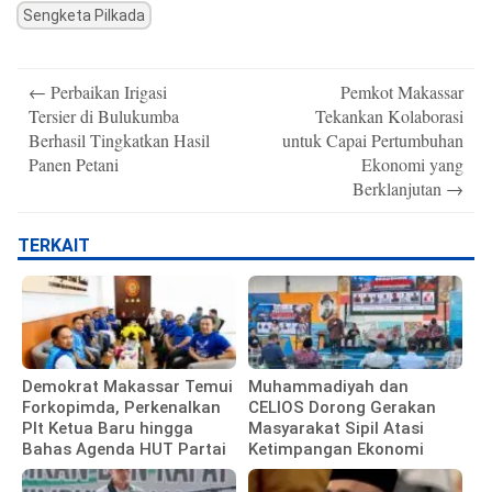
Sengketa Pilkada
Post
←
Perbaikan Irigasi
Pemkot Makassar
navigation
Tersier di Bulukumba
Tekankan Kolaborasi
Berhasil Tingkatkan Hasil
untuk Capai Pertumbuhan
Panen Petani
Ekonomi yang
Berklanjutan
→
TERKAIT
Demokrat Makassar Temui
Muhammadiyah dan
Forkopimda, Perkenalkan
CELIOS Dorong Gerakan
Plt Ketua Baru hingga
Masyarakat Sipil Atasi
Bahas Agenda HUT Partai
Ketimpangan Ekonomi