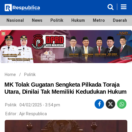
Nasional
News
Politik
Hukum
Metro
Daerah
Nasional
News
Politik
Hukum
Metro
Daerah
Ekonomi & Bisnis
Lifestyle
Otomotif
Bola & Sport
Edukasi
Tokoh
Hiburan
Home
/
Politik
MK Tolak Gugatan Sengketa Pilkada Toraja
Utara, Dinilai Tak Memiliki Kedudukan Hukum
©
Politik
04/02/2025 - 3:54 pm
Copyright
2026
Editor :
Ajir Respublica
Respublica
.
All
Right