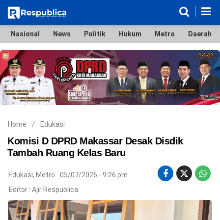
Nasional
News
Politik
Hukum
Metro
Daerah
Nasional
News
Politik
Hukum
Metro
Daerah
Ekonomi & Bisnis
Lifestyle
Otomotif
Bola & Sport
Edukasi
Tokoh
Hiburan
Home
/
Edukasi
Komisi D DPRD Makassar Desak Disdik
Tambah Ruang Kelas Baru
©
Edukasi
,
Metro
05/07/2026 - 9:26 pm
Copyright
2026
Editor :
Ajir Respublica
Respublica
.
All
Right