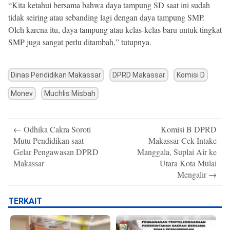
“Kita ketahui bersama bahwa daya tampung SD saat ini sudah
tidak seiring atau sebanding lagi dengan daya tampung SMP.
Oleh karena itu, daya tampung atau kelas-kelas baru untuk tingkat
SMP juga sangat perlu ditambah,” tutupnya.
Dinas Pendidikan Makassar
DPRD Makassar
Komisi D
Monev
Muchlis Misbah
Post
←
Odhika Cakra Soroti
Komisi B DPRD
navigation
Mutu Pendidikan saat
Makassar Cek Intake
Gelar Pengawasan DPRD
Manggala, Suplai Air ke
Makassar
Utara Kota Mulai
Mengalir
→
TERKAIT