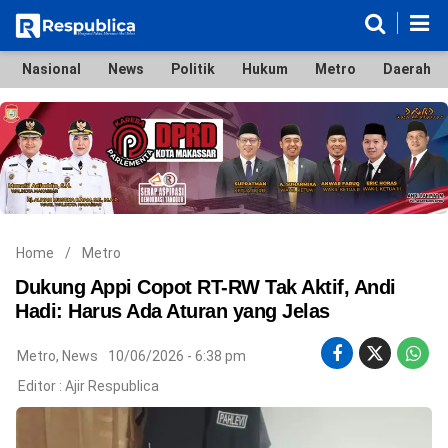
Nasional
News
Politik
Hukum
Metro
Daerah
Nasional
News
Politik
Hukum
Metro
Daerah
Ekonomi & Bisnis
Lifestyle
Otomotif
Bola & Sport
Edukasi
Tokoh
Hiburan
Home
/
Metro
Dukung Appi Copot RT-RW Tak Aktif, Andi
Hadi: Harus Ada Aturan yang Jelas
©
Metro
,
News
10/06/2026 - 6:38 pm
Copyright
2026
Editor :
Ajir Respublica
Respublica
.
All
Right