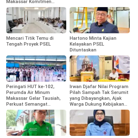
Makassar Komitmen
Bangun Fasilitas
Mencari Titik Temu di
Hartono Minta Kajian
Tengah Proyek PSEL
Kelayakan PSEL
Dituntaskan
Peringati HUT ke-102,
Irwan Djafar Nilai Program
Perumda Air Minum
Pilah Sampah Tak Serumit
Makassar Gelar Tausiah,
yang Dibayangkan, Ajak
Perkuat Semangat
Warga Dukung Kebijakan
Pengabdian Pegawai
Pemkot